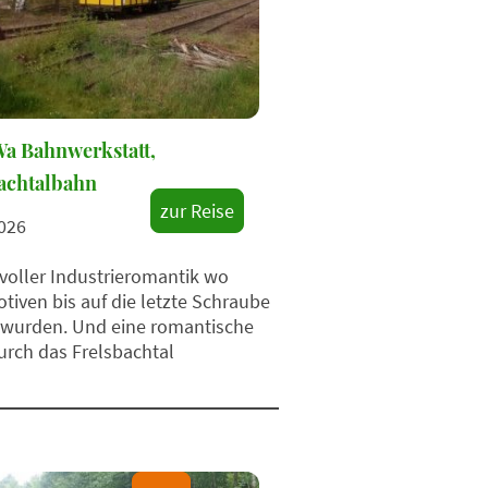
a Bahnwerkstatt,
achtalbahn
zur Reise
026
 voller Industrieromantik wo
iven bis auf die letzte Schraube
t wurden. Und eine romantische
urch das Frelsbachtal