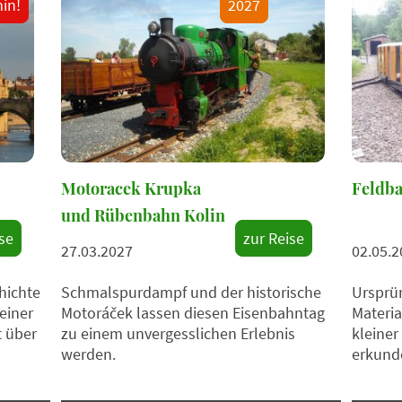
in!
2027
Motoracek Krupka
Feldba
und Rübenbahn Kolin
se
zur Reise
27.03.2027
02.05.2
hichte
Schmalspurdampf und der historische
Ursprün
einer
Motoráček lassen diesen Eisenbahntag
Materia
 über
zu einem unvergesslichen Erlebnis
kleiner
werden.
erkund