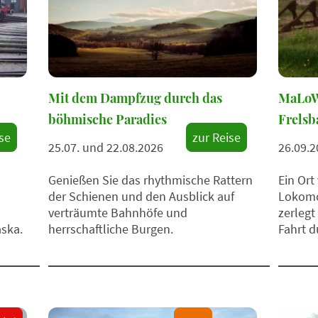
Mit dem Dampfzug durch das
MaLoW
böhmische Paradies
Frelsb
se
zur Reise
25.07. und 22.08.2026
26.09.2
Genießen Sie das rhythmische Rattern
Ein Ort
der Schienen und den Ausblick auf
Lokomot
verträumte Bahnhöfe und
zerleg
ska.
herrschaftliche Burgen.
Fahrt d