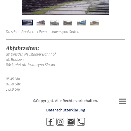
Dresden - Bautzen - Liberec - Jaworzyna Slaksa
Abfahrzeiten:
ab Dresden Neustädter Bahnhof
ab Bautzen
Rückfahrt ab Jaworzyna Slaska
06:45 Uhr
07:30 Uhr
17:00 Uhr
©Copyright. Alle Rechte vorbehalten.
Datenschutzerklärung