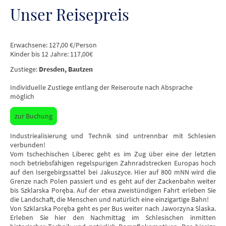
Unser Reisepreis
Erwachsene: 127,00 €/Person
Kinder bis 12 Jahre: 117,00€
Zustiege:
Dresden, Bautzen
Individuelle Zustiege entlang der Reiseroute nach Absprache
möglich
zur Buchung
Industriealisierung und Technik sind untrennbar mit Schlesien
verbunden!
Vom tschechischen Liberec geht es im Zug über eine der letzten
noch betriebsfähigen regelspurigen Zahnradstrecken Europas hoch
auf den Isergebirgssattel bei Jakuszyce. Hier auf 800 mNN wird die
Grenze nach Polen passiert und es geht auf der Zackenbahn weiter
bis
Szklarska Poręba
. Auf der etwa zweistündigen Fahrt erleben Sie
die Landschaft, die Menschen und natürlich eine einzigartige Bahn!
Von
Szklarska Poręba
geht es per Bus weiter nach Jaworzyna Slaska.
Erleben Sie hier den Nachmittag im Schlesischen inmitten