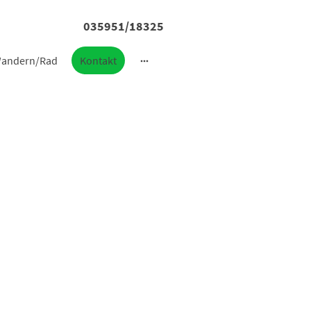
035951/18325
andern/Rad
Kontakt