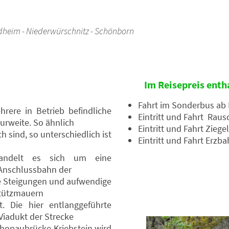
ldheim - Niederwürschnitz - Schönborn
Im Reisepreis enth
Fahrt im Sonderbus ab 
rere in Betrieb befindliche
Eintritt und Fahrt Rau
rweite. So ähnlich
Eintritt und Fahrt Zieg
h sind, so unterschiedlich ist
Eintritt und Fahrt Erz
handelt es sich um eine
Anschlussbahn der
che Steigungen und aufwendige
Stützmauern
. Die hier entlanggeführte
iadukt der Strecke
chopaubrücke Kriebstein wird