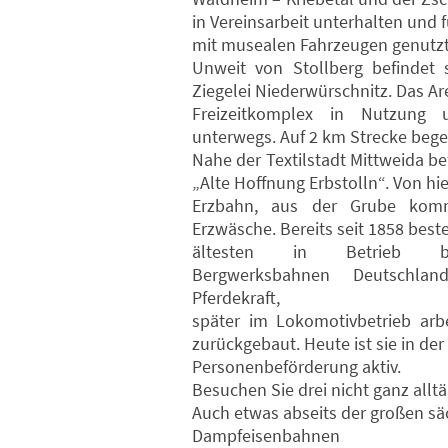
in Vereinsarbeit unterhalten und f
mit musealen Fahrzeugen genutzt
Unweit von Stollberg befindet 
Ziegelei Niederwürschnitz. Das Are
Freizeitkomplex in Nutzung 
unterwegs. Auf 2 km Strecke begei
Nahe der Textilstadt Mittweida be
„Alte Hoffnung Erbstolln“. Von hie
Erzbahn, aus der Grube komm
Erzwäsche. Bereits seit 1858 beste
ältesten in Betrieb befi
Bergwerksbahnen Deutschlan
Pferdekraft,
später im Lokomotivbetrieb ar
zurückgebaut. Heute ist sie in der
Personenbeförderung aktiv.
Besuchen Sie drei nicht ganz all
Auch etwas abseits der großen sä
Dampfeisenbahnen