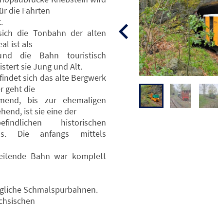
ür die Fahrten
.
sich die Tonbahn der alten
al ist als
und die Bahn touristisch
stert sie Jung und Alt.
findet sich das alte Bergwerk
r geht die
end, bis zur ehemaligen
hend, ist sie eine der
ndlichen historischen
ds. Die anfangs mittels
beitende Bahn war komplett
tägliche Schmalspurbahnen.
chsischen