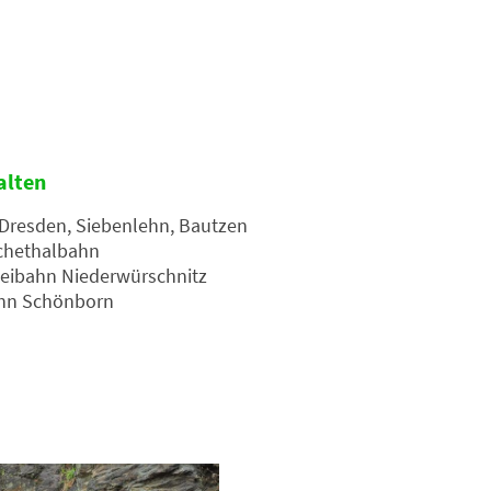
alten
Dresden, Siebenlehn, Bautzen
schethalbahn
eleibahn Niederwürschnitz
bahn Schönborn