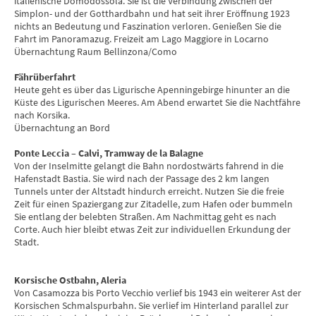
italienische Domodossola. Sie ist die Verbindung zwischen der
Simplon- und der Gotthardbahn und hat seit ihrer Eröffnung 1923
nichts an Bedeutung und Faszination verloren. Genießen Sie die
Fahrt im Panoramazug. Freizeit am Lago Maggiore in Locarno
Übernachtung Raum Bellinzona/Como
Fährüberfahrt
Heute geht es über das Ligurische Apenningebirge hinunter an die
Küste des Ligurischen Meeres. Am Abend erwartet Sie die Nachtfähre
nach Korsika.
Übernachtung an Bord
Ponte Leccia – Calvi, Tramway de la Balagne
Von der Inselmitte gelangt die Bahn nordostwärts fahrend in die
Hafenstadt Bastia. Sie wird nach der Passage des 2 km langen
Tunnels unter der Altstadt hindurch erreicht. Nutzen Sie die freie
Zeit für einen Spaziergang zur Zitadelle, zum Hafen oder bummeln
Sie entlang der belebten Straßen. Am Nachmittag geht es nach
Corte. Auch hier bleibt etwas Zeit zur individuellen Erkundung der
Stadt.
Korsische Ostbahn, Aleria
Von Casamozza bis Porto Vecchio verlief bis 1943 ein weiterer Ast der
Korsischen Schmalspurbahn. Sie verlief im Hinterland parallel zur