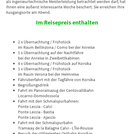
als ingenieurtechnische Meisterleistung betrachtet werden darf, hat
Ihnen eine äußerst interessante Woche beschert. Sie erreichen Ihre
Ausgangsorte am Abend.
Im Reisepreis enthalten
2 x Übernachtung / Frühstück
im Raum Bellinzona / Como bei der Anreise
1 x Übernachtung auf der Nachtfähre
bei der Anreise in Zweibettkabinen
4 x Übernachtung / Frühstück auf Korsika
1 x Übernachtung / Frühstück
im Raum Verona bei der Heimreise
Fährüberfahrt mit der Tagfähre von Korsika
Begrüßungsdrink
Fahrt im Panoramazug der Centovallibahn
Locarno-Domodossola
Fahrt mit den Schmalspurbahnen:
Ponte Leccia - Calvi
Ponte Leccia - Bastia
Ponte Leccia - Ajaccio
Fahrt mit der Schmalspurbahn
Tramway de la Balagne Calvi - L’Île-Rousse
Besuch der stillgelegten Ostbahn Korsikas