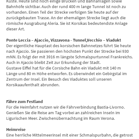
Küste. Heute sind noch einige Brücken und Bahnanlagen sowie
Bahnhöfe sichtbar. Auch der rund 400 m lange Tunnel ist noch zu
vorhanden. Einen Teil der Strecke verfolgen Sie heute auf der
zurückgebauten Trasse. An der ehemaligen Strecke liegt auch die
römische Ausgrabung Aleria. Sie ist Korsikas bedeutendste Anlage
dieser Art.
Ponte Leccia – Ajaccio, Vizzavona - Tunnel,Vecchio – Viadukt
Der eigentliche Hauptast des korsischen Bahnnetzes führt Sie heute
nach Ajaccio. Sie passieren den höchsten Punkt der Strecke bei 930
mNN. Es folgt der mit 3916 m längste Schmalspurtunnel Frankreichs.
Auch in Ajaccio bleibt Zeit zur Erkundung der Stadt.
Gustave Eiffel hat für die Corsische Bahn ein Viadukt mit 140 m
Länge und 80 m Höhe entworfen. Es überwindet ein Gebirgstal im
Zentrum der Insel. Ein Besuch des Viaduktes soll unseren
Korsikaaufenthalt abrunden.
Fähre zum Festland
Für die Heimfahrt nutzen wir die Fährverbindung Bastia-Livorno.
Genießen Sie die Reise am Tag vorbei an zahlreichen Inseln im
Ligurischen Meer. Zwischenübernachtung im Raum Verona.
Heimreise
Eine herrliche Mittelmeerinsel mit einer Schmalspurbahn, die getrost