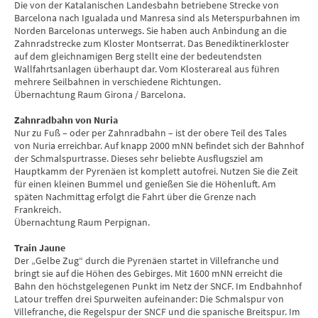
Die von der Katalanischen Landesbahn betriebene Strecke von
Barcelona nach Igualada und Manresa sind als Meterspurbahnen im
Norden Barcelonas unterwegs. Sie haben auch Anbindung an die
Zahnradstrecke zum Kloster Montserrat. Das Benediktinerkloster
auf dem gleichnamigen Berg stellt eine der bedeutendsten
Wallfahrtsanlagen überhaupt dar. Vom Klosterareal aus führen
mehrere Seilbahnen in verschiedene Richtungen.
Übernachtung Raum Girona / Barcelona.
Zahnradbahn von Nuria
Nur zu Fuß – oder per Zahnradbahn – ist der obere Teil des Tales
von Nuria erreichbar. Auf knapp 2000 mNN befindet sich der Bahnhof
der Schmalspurtrasse. Dieses sehr beliebte Ausflugsziel am
Hauptkamm der Pyrenäen ist komplett autofrei. Nutzen Sie die Zeit
für einen kleinen Bummel und genießen Sie die Höhenluft. Am
späten Nachmittag erfolgt die Fahrt über die Grenze nach
Frankreich.
Übernachtung Raum Perpignan.
Train Jaune
Der „Gelbe Zug“ durch die Pyrenäen startet in Villefranche und
bringt sie auf die Höhen des Gebirges. Mit 1600 mNN erreicht die
Bahn den höchstgelegenen Punkt im Netz der SNCF. Im Endbahnhof
Latour treffen drei Spurweiten aufeinander: Die Schmalspur von
Villefranche, die Regelspur der SNCF und die spanische Breitspur. Im