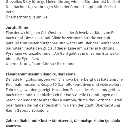
Glovelier. Die y förmige Linienführung wird im Stundentakt bedient.
Den Nachmittag verbringen Sie in der Bundeshauptstadt. Freizeit in
Bern.
Übernachtung Raum Biel.
Jurafußlinie
Eine der wichtigsten Ost-West-Linien der Schweiz verläuft von Biel
nach Genf. Diese als Jurafußlinie bezeichnete Strecke verläuft
parallel zum Neuenburger See und weiter am Ufer des Genfer Sees.
Sie nutzen heute den Zug auf dieser Linie um weiter in Richtung
Pyrenäen voranzukommen. Ab Genf geht es in unserem Bus weiter
bis in die Pyrenäen.
Übernachtung Raum Girona / Barcelona
Eisenbahnmuseum Vilanova, Barcelona
Der alte Ringlokschuppen von Vilanova beherbergt das katalanische
Eisenbahnmuseum. Knapp 30 Dampflokomotiven und viele weitere
Fahrzeuge werden gezeigt. Nach dem Besuch des Museums geht es
nach Barcelona. Hier bleibt Zeit für individuelle Erkundungen der
Stadt. Schlendern Sie über die La Rambla, durch das Gotische Viertel
oder fahren Sie mit der Seilbahn im Hafen der Stadt. Übernachtung
Raum Girona / Barcelona
Zahnradbahn und Kloster Montserrat, Schmalspurbahn Igualada -
Manresa