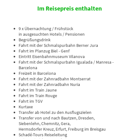
Im Reisepreis enthalten
9 x Übernachtung / Frühstück
in ausgesuchten Hotels / Pensionen
Begrüßungsdrink
Fahrt mit der Schmalspurbahn Berner Jura
Fahrt im Planzug Biel - Genf
Eintritt Eisenbahnmuseum Vilanova
Fahrt mit der Schmalspurbahn Igualada / Manresa -
Barcelona
Freizeit in Barcelona
Fahrt mit der Zahnradbahn Montserrat
Fahrt mit der Zahnradbahn Nuria
Fahrt im Train Jaune
Fahrt im Train Rouge
Fahrt im TGV
Kurtaxe
Transfer ab Hotel zu den Ausflugszielen
Transfer von und nach Bautzen, Dresden,
Siebenlehn, Chemnitz, Gera,
Hermsdorfer Kreuz, Erfurt, Freiburg im Breisgau
Schadé-Tours Reiseleitung