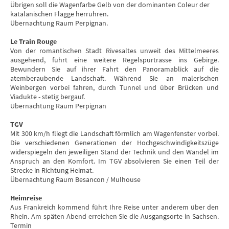
Übrigen soll die Wagenfarbe Gelb von der dominanten Coleur der
katalanischen Flagge herrühren.
Übernachtung Raum Perpignan.
Le Train Rouge
Von der romantischen Stadt Rivesaltes unweit des Mittelmeeres
ausgehend, führt eine weitere Regelspurtrasse ins Gebirge.
Bewundern Sie auf ihrer Fahrt den Panoramablick auf die
atemberaubende Landschaft. Während Sie an malerischen
Weinbergen vorbei fahren, durch Tunnel und über Brücken und
Viadukte - stetig bergauf.
Übernachtung Raum Perpignan
TGV
Mit 300 km/h fliegt die Landschaft förmlich am Wagenfenster vorbei.
Die verschiedenen Generationen der Hochgeschwindigkeitszüge
widerspiegeln den jeweiligen Stand der Technik und den Wandel im
Anspruch an den Komfort. Im TGV absolvieren Sie einen Teil der
Strecke in Richtung Heimat.
Übernachtung Raum Besancon / Mulhouse
Heimreise
Aus Frankreich kommend führt Ihre Reise unter anderem über den
Rhein. Am späten Abend erreichen Sie die Ausgangsorte in Sachsen.
Termin