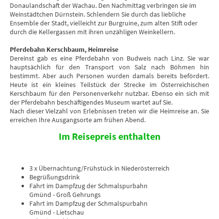
Donaulandschaft der Wachau. Den Nachmittag verbringen sie im
Weinstädtchen Dürnstein. Schlendern Sie durch das liebliche
Ensemble der Stadt, vielleicht zur Burgruine, zum alten Stift oder
durch die Kellergassen mit ihren unzähligen Weinkellern.
Pferdebahn Kerschbaum, Heimreise
Dereinst gab es eine Pferdebahn von Budweis nach Linz. Sie war
hauptsächlich für den Transport von Salz nach Böhmen hin
bestimmt. Aber auch Personen wurden damals bereits befördert.
Heute ist ein kleines Teilstück der Strecke im Österreichischen
Kerschbaum für den Personenverkehr nutzbar. Ebenso ein sich mit
der Pferdebahn beschäftigendes Museum wartet auf Sie.
Nach dieser Vielzahl von Erlebnissen treten wir die Heimreise an. Sie
erreichen Ihre Ausgangsorte am frühen Abend.
Im Reisepreis enthalten
3 x Übernachtung/Frühstück in Niederösterreich
Begrüßungsdrink
Fahrt im Dampfzug der Schmalspurbahn
Gmünd - Groß Gehrungs
Fahrt im Dampfzug der Schmalspurbahn
Gmünd - Lietschau