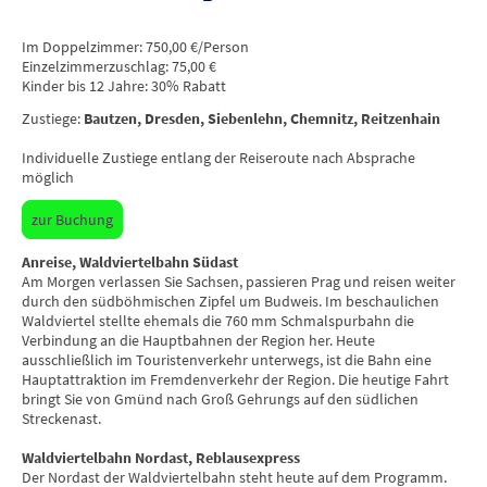
Im Doppelzimmer: 750,00 €/Person
Einzelzimmerzuschlag: 75,00 €
Kinder bis 12 Jahre: 30% Rabatt
Zustiege:
Bautzen, Dresden, Siebenlehn, Chemnitz, Reitzenhain
Individuelle Zustiege entlang der Reiseroute nach Absprache
möglich
zur Buchung
Anreise, Waldviertelbahn Südast
Am Morgen verlassen Sie Sachsen, passieren Prag und reisen weiter
durch den südböhmischen Zipfel um Budweis. Im beschaulichen
Waldviertel stellte ehemals die 760 mm Schmalspurbahn die
Verbindung an die Hauptbahnen der Region her. Heute
ausschließlich im Touristenverkehr unterwegs, ist die Bahn eine
Hauptattraktion im Fremdenverkehr der Region. Die heutige Fahrt
bringt Sie von Gmünd nach Groß Gehrungs auf den südlichen
Streckenast.
Waldviertelbahn Nordast, Reblausexpress
Der Nordast der Waldviertelbahn steht heute auf dem Programm.