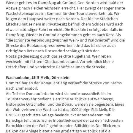
Wieder geht es im Dampfzug ab Gmünd. Gen Norden wird bald der
Abzweig nach Heidenreichstein erreicht. Hier zweigt der sogenannte
Wackelsteinexpress im Sommer für den Touristenverkehr ab. Wir
folgen dem Hauptast weiter nach Norden. Das kleine Städtchen
Litschau mit seinem in Privatbesitz befindlichem Schloss wird nach
etwa einstündiger Fahrt erreicht. Die Rückfahrt erfolgt ebenfalls im
Dampfzug. Wieder in Gmünd angekommen geht es nach Retz. Als
"die schönste Verbindung zwischen Wein- und Waldviertel" wird die
Strecke des Reblausexpress beworben. Und das ist sicher auch
richtig! Von Retz nach Drosendorf schlängelt sich der
Nostalgiedieselzug durch das seichte Hügelland. Weinreben
wechseln mit lichtem Obstbaumbestand. Vornehmlich kleine
Ortschaften und vereinzelte Gehöfte säumen die Strecke.
Wachaubahn, Stift Melk, Dürnstein
Unmittelbar an der Donau entlang verläuft die Strecke von Krems
nach Emmersdorf.
Als Teil der Donauuferbahn wird sie heute ausschließlich im
Touristenverkehr bedient. Herrliche Ausblicke auf Weinberge,
historische Ortschaften und die Donau werden sie begeistern. Eines
der Wahrzeichen der Wachau ist das 1000jährige Stift Melk. Die
UNESCO geschützte Anlage beeindruckt unter anderem mit
Barockgarten, historischer Bibliothek sowie der zu den "schönsten
Barockkirchen der Welt" gehöhrenden Stiftskirche. Der Blick vom
Balkon der Anlage bietet einen großartigen Ausblick auf die