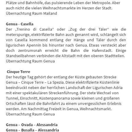
Plätze und Bahnhöfe, das pulsierende Leben der Metropole. Aber
auch nicht die vielen Weihnachtsmarkte im Herzen der Stadt.
Übernachtung Raum Mailand
Genua - Casella
Der „Trenino di Casella“ oder „Zug der drei Täler“ wie die
meterspurige, elektrifizierte Bahn auch genannt wird, schlängelt sich
von Casella kommend entlang der Hänge und Täler durch den
ligurischen Apennin bis hinunter nach Genua. Etwas versteckt aber
doch zentrumsnah erreicht die Bahn die Hafenstadt. Einige
Standseilbahnen verbinden die Altstadt mit den oberen Stadtteilen.
Übernachtung Raum Genua
Cinque Terre
Der heutige Tag gehört der entlang der Küste gebauten Strecke
Genua – Cinque Terre – La Spezia. Diese elektrifizierte Küstenlinie
beeindruckt neben der herrlichen Landschaft der Ligurischen Adria
mit einer spektakulären Streckenführung. Der stete Wechsel von
Tunnel, Einschnitt, Küstenpanorama sowie kleinen und größeren
Ortschaften lässt die Bahnfahrt zu einem unvergesslichen Erlebnis
werden. Am Nachmittag Freizeit in Genua, Weihnachtsmarkt.
Übernachtung Raum Genua
Genua – Ovada – Alessandria
Genua – Busalla – Alessandria