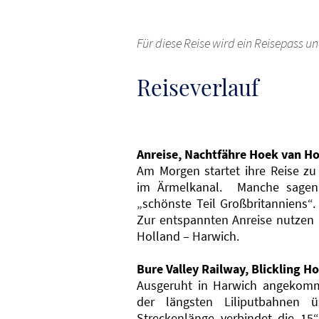
Für diese Reise wird ein Reisepass u
Reiseverlauf
Anreise, Nachtfähre Hoek van Ho
Am Morgen startet ihre Reise zu
im Ärmelkanal. Manche sagen, 
„schönste Teil Großbritanniens“.
Zur entspannten Anreise nutzen 
Holland – Harwich.
Bure Valley Railway, Blickling H
Ausgeruht in Harwich angekomme
der längsten Liliputbahnen 
Streckenlänge verbindet die 1