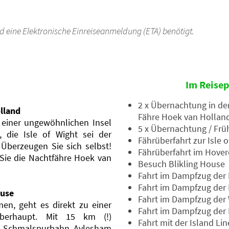
nd eine Elektronische Einreiseanmeldung (ETA) benötigt.
Im Reisep
2 x Übernachtung in de
lland
Fähre Hoek van Holland
 einer ungewöhnlichen Insel
5 x Übernachtung / Frü
die Isle of Wight sei der
Fährüberfahrt zur Isle o
 Überzeugen Sie sich selbst!
Fährüberfahrt im Hoverc
Sie die Nachtfähre Hoek van
Besuch Blikling House
Fahrt im Dampfzug der 
Fahrt im Dampfzug der 
ouse
Fahrt im Dampfzug der 
n, geht es direkt zu einer
Fahrt im Dampfzug der 
überhaupt. Mit 15 km (!)
Fahrt mit der Island Lin
5“-Schmalspurbahn Aylesham