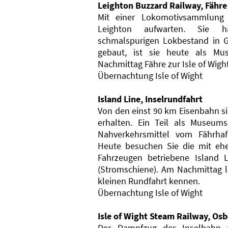
Leighton Buzzard Railway, Fähre 
Mit einer Lokomotivsammlung
Leighton aufwarten. Sie 
schmalspurigen Lokbestand in G
gebaut, ist sie heute als M
Nachmittag Fähre zur Isle of Wight
Übernachtung Isle of Wight
Island Line, Inselrundfahrt
Von den einst 90 km Eisenbahn s
erhalten. Ein Teil als Museums
Nahverkehrsmittel vom Fährha
Heute besuchen Sie die mit eh
Fahrzeugen betriebene Island Lin
(Stromschiene). Am Nachmittag le
kleinen Rundfahrt kennen.
Übernachtung Isle of Wight
Isle of Wight Steam Railway, Os
Der Dampfzug der Inselbahn ver