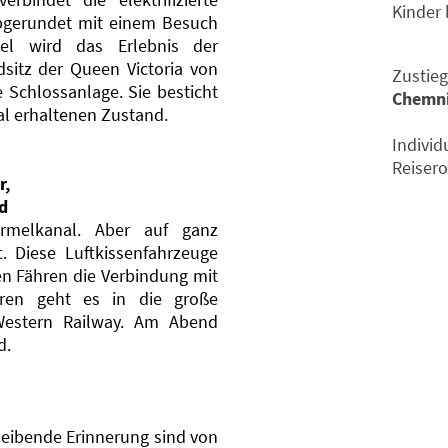
Kinder 
Abgerundet mit einem Besuch
l wird das Erlebnis der
sitz der Queen Victoria von
Zustie
e Schlossanlage. Sie besticht
Chemni
al erhaltenen Zustand.
Individ
Reiser
r,
d
rmelkanal. Aber auf ganz
. Diese Luftkissenfahrzeuge
en Fähren die Verbindung mit
eren geht es in die große
estern Railway. Am Abend
d.
leibende Erinnerung sind von