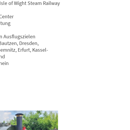
Isle of Wight Steam Railway
Center
itung
n Ausflugszielen
Bautzen, Dresden,
mnitz, Erfurt, Kassel-
nd
hein