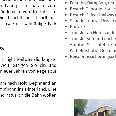
Fahrt im Dampfzug der 
n Fahrt geht es parallel zum
Besuch Osborne House
Ländereien von Norfolk. Im
Besuch Didcot Railway 
ein beachtliches Landhaus,
Schadé-Tours – Reisele
 sowie der weitläufige Park
Kurtaxe
Transfer ab Hotel zu de
Transfer von und nach 
Autohof Siebenlehn, Che
ay,
Wilhelmshöhe, Dortmu
Reisepreissicherungssc
ls Light Railway die längste
elt. Steigen Sie ein und
den 80er Jahren von Regelspur
ham nach Holt. Beginnend an
ampfbahn ins Hinterland. Eine
und natürlich die Bahn wollen