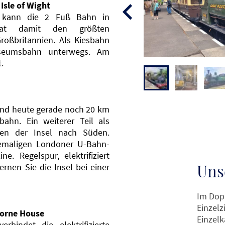
Isle of Wight
 kann die 2 Fuß Bahn in
hat damit den größten
roßbritannien. Als Kiesbahn
useumsbahn unterwegs. Am
.
ind heute gerade noch 20 km
bahn. Ein weiterer Teil als
fen der Insel nach Süden.
emaligen Londoner U-Bahn-
e. Regelspur, elektrifiziert
Uns
rnen Sie die Insel bei einer
Im Dop
Einzelz
borne House
Einzelk
bindet die elektrifizierte