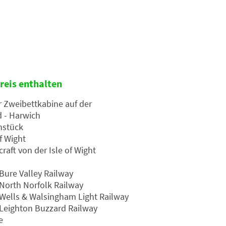
reis enthalten
r Zweibettkabine auf der
 - Harwich
hstück
f Wight
raft von der Isle of Wight
Bure Valley Railway
North Norfolk Railway
Wells & Walsingham Light Railway
Leighton Buzzard Railway
e