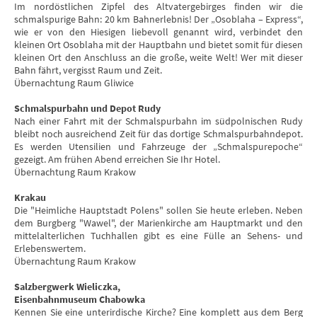
Im nordöstlichen Zipfel des Altvatergebirges finden wir die
schmalspurige Bahn: 20 km Bahnerlebnis! Der „Osoblaha – Express“,
wie er von den Hiesigen liebevoll genannt wird, verbindet den
kleinen Ort Osoblaha mit der Hauptbahn und bietet somit für diesen
kleinen Ort den Anschluss an die große, weite Welt! Wer mit dieser
Bahn fährt, vergisst Raum und Zeit.
Übernachtung Raum Gliwice
Schmalspurbahn und Depot Rudy
Nach einer Fahrt mit der Schmalspurbahn im südpolnischen Rudy
bleibt noch ausreichend Zeit für das dortige Schmalspurbahndepot.
Es werden Utensilien und Fahrzeuge der „Schmalspurepoche“
gezeigt. Am frühen Abend erreichen Sie Ihr Hotel.
Übernachtung Raum Krakow
Krakau
Die "Heimliche Hauptstadt Polens" sollen Sie heute erleben. Neben
dem Burgberg "Wawel", der Marienkirche am Hauptmarkt und den
mittelalterlichen Tuchhallen gibt es eine Fülle an Sehens- und
Erlebenswertem.
Übernachtung Raum Krakow
Salzbergwerk Wieliczka,
Eisenbahnmuseum Chabowka
Kennen Sie eine unterirdische Kirche? Eine komplett aus dem Berg