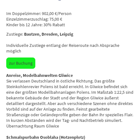
Im Doppelzimmer: 902,00 €/Person
Einzelzimmerzuschlag: 75,00 €
Kinder bis 12 Jahre: 30% Rabatt
Zustiege:
Bautzen, Dresden, Leipzig
Individuelle Zustiege entlang der Reiseroute nach Absprache
möglich
zur Buchung
Anreise, Modelbahnwelten Gliwice
Sie verlassen Deutschland in östliche Richtung. Das größte
Steinkohlenrevier Polens ist bald erreicht. In Gliwice befindet sich
eine der größten Modellbahnanlagen Polens. Im Maßstab 1:22,5 sind
bekannte Gebäude der Stadt und der Region Gliwice äußerst
detailliert dargestellt. Aber auch verschiedene Szenen ohne direktes
Vorbild sind auf der Anlage zu finden. Feinst gearbeitete
Straßenzüge oder Geländeprofile geben der Bahn ihr spezielles Flair.
In kurzen Abständen wird der Tag- und Nachtbetrieb simuliert.
Übernachtung Raum Gliwice
Schmalspurbahn Osoblaha (Hotzenplotz)